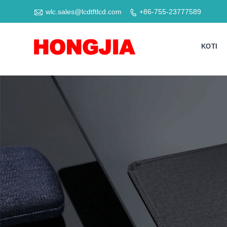

wlc.sales@lcdtftlcd.com
+86-755-23777589

KOTI