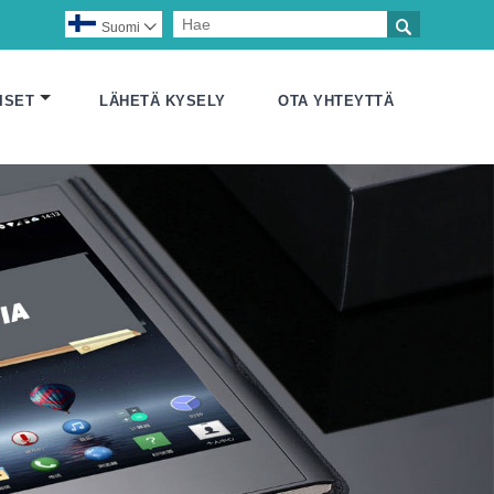

Suomi

ISET
LÄHETÄ KYSELY
OTA YHTEYTTÄ