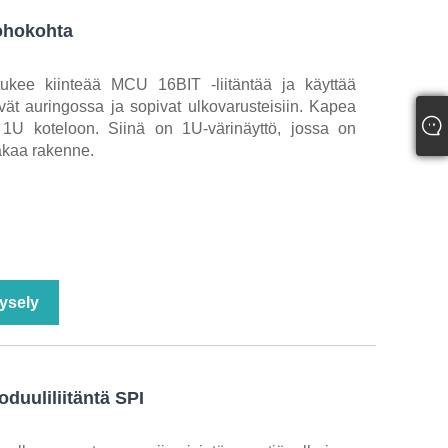
ohokohta
tukee kiinteää MCU 16BIT -liitäntää ja käyttää
ät auringossa ja sopivat ulkovarusteisiin. Kapea
i 1U koteloon. Siinä on 1U-värinäyttö, jossa on
vakaa rakenne.
ysely
duuliliitäntä SPI