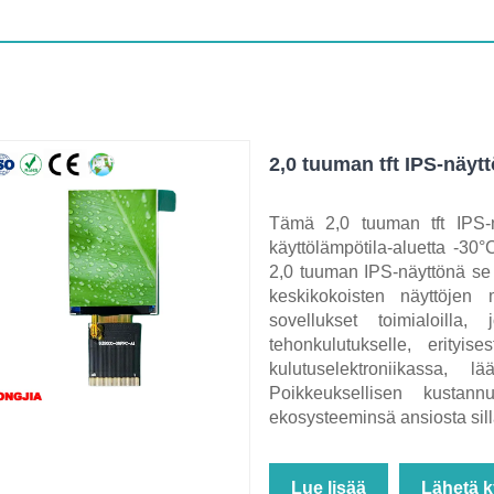
2,0 tuuman tft IPS-näy
Tämä 2,0 tuuman tft IPS
käyttölämpötila-aluetta -30°
2,0 tuuman IPS-näyttönä se o
keskikokoisten näyttöjen m
sovellukset toimialoilla
tehonkulutukselle, erityis
kulutuselektroniikassa, lä
Poikkeuksellisen kustann
ekosysteeminsä ansiosta sill
Lue lisää
Lähetä k