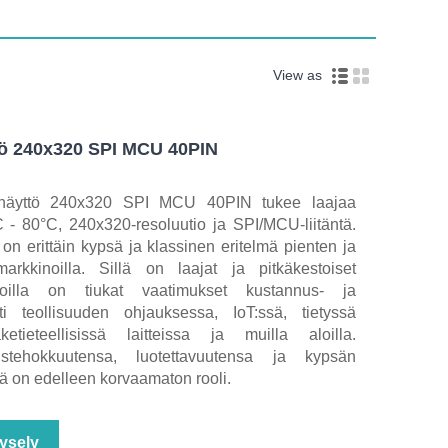
View as
ttö 240x320 SPI MCU 40PIN
-näyttö 240x320 SPI MCU 40PIN tukee laajaa
C - 80°C, 240x320-resoluutio ja SPI/MCU-liitäntä.
n erittäin kypsä ja klassinen eritelmä pienten ja
arkkinoilla. Sillä on laajat ja pitkäkestoiset
, joilla on tiukat vaatimukset kustannus- ja
esti teollisuuden ohjauksessa, IoT:ssä, tietyssä
äketieteellisissä laitteissa ja muilla aloilla.
ustehokkuutensa, luotettavuutensa ja kypsän
ä on edelleen korvaamaton rooli.
ysely