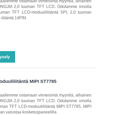
htaallemme ostamaan viimeisintä myyntiä, alhainen
HONGJIA 2,0 tuuman TFT LCD. Odotamme innolla
tuuman TFT LCD-moduuliliitäntä SPI, 2,0 tuuman
liitäntä 14PIN
ysely
duuliliitäntä MIPI ST7785
htaallemme ostamaan viimeisintä myyntiä, alhainen
HONGJIA 2,0 tuuman TFT LCD. Odotamme innolla
tuuman TFT LCD-moduuliliitäntä MIPI ST7785, MIPI
aan varustaa kosketuspaneelilla