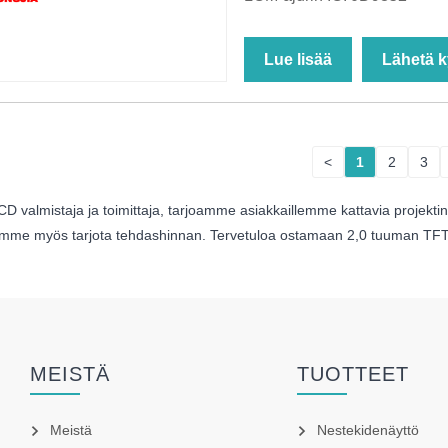
Lue lisää
Lähetä k
<
1
2
3
mistaja ja toimittaja, tarjoamme asiakkaillemme kattavia projektinhall
oimme myös tarjota tehdashinnan. Tervetuloa ostamaan 2,0 tuuman TFT
MEISTÄ
TUOTTEET
Meistä
Nestekidenäyttö