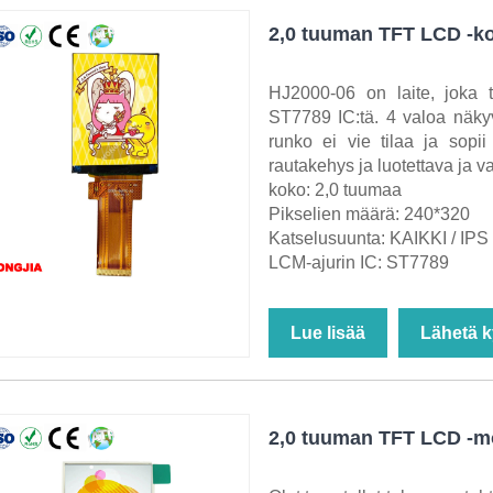
2,0 tuuman TFT LCD -k
HJ2000-06 on laite, joka 
ST7789 IC:tä. 4 valoa näkyv
runko ei vie tilaa ja sopi
rautakehys ja luotettava ja 
koko: 2,0 tuumaa
Pikselien määrä: 240*320
Katselusuunta: KAIKKI / IPS
LCM-ajurin IC: ST7789
Lue lisää
Lähetä k
2,0 tuuman TFT LCD -mo