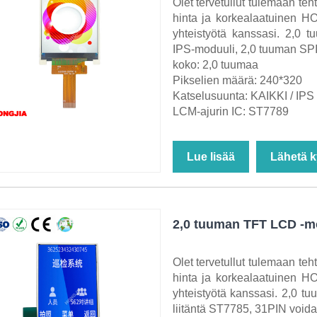
Olet tervetullut tulemaan te
hinta ja korkealaatuinen 
yhteistyötä kanssasi. 2,0 
IPS-moduuli, 2,0 tuuman SPI-
koko: 2,0 tuumaa
Pikselien määrä: 240*320
Katselusuunta: KAIKKI / IPS
LCM-ajurin IC: ST7789
Lue lisää
Lähetä k
2,0 tuuman TFT LCD -mo
Olet tervetullut tulemaan te
hinta ja korkealaatuinen 
yhteistyötä kanssasi. 2,0 
liitäntä ST7785, 31PIN void