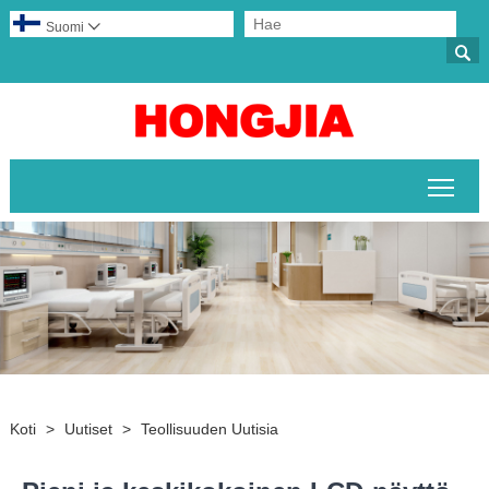
Suomi


Pääv
Koti
>
Uutiset
>
Teollisuuden Uutisia