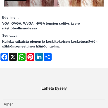
Edellinen:
VGA, QVGA, WVGA, HVGA termien selitys ja ero
näyttöteollisuudessa
Seuraava:
Kuinka ratkaista pienen ja keskikokoisen kosketusnäytön
sähkömagneettinen häiriöongelma
Facebook
X
WhatsApp
Pinterest
LinkedIn
Share
Lähetä kysely