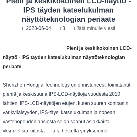
Pieni ja keskikokoinen LCD-näyttö -
IPS täyden katselukulman
näyttöteknologian periaate
2023-06-04
8
Jätä minulle viesti
Pieni ja keskikokoinen LCD-
näyttö - IPS täyden katselukulman näyttöteknologian
periaate
Shenzhen Hongjia Technology on onnistuneesti toimittanut
pieniä ja keskisuuria IPS-LCD-näyttöjä vuodesta 2010
lähtien. IPS-LCD-näyttöjen etujen, kuten suuren kontrastin,
värikylläisyyden, IPS-täysi katselukulman ja nopean
vastenopeuden ansiosta se on saanut asiakkailta
yksimielisiä kiitosta. . Tällä hetkellä yrityksemme