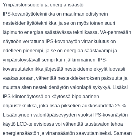
Ympäristönsuojelu ja energiansäästö
IPS-kovanäyttötekniikka on maailman edistynein
nestekidenäyttötekniikka, ja se on myös toinen suuri
läpimurto energiaa säästävässä tekniikassa. VA-pehmeään
näyttöön verrattuna IPS-kovanäytön virrankulutus on
edelleen pienempi, ja se on energiaa säästävämpi ja
ympäristöystävällisempi kuin jälkimmäinen. IPS-
kovaruututekniikka järjestää nestekidemolekyylit luovasti
vaakasuoraan, vähentää nestekidekerroksen paksuutta ja
muuttaa siten nestekidenäytön valonläpäisykykyä. Lisäksi
IPS-kiintonäytössä on käytössä bipolaarinen
ohjaustekniikka, joka lisää pikselien aukkosuhdetta 25 %.
Lisääntyneen valonläpäisevyyden vuoksi IPS-kovanäytön
käyttö LCD-televisiossa voi vähentää taustavalon tehoa
energiansäästön ja virransäästön saavuttamiseksi. Samaan