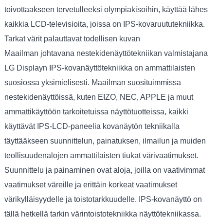
toivottaakseen tervetulleeksi olympiakisoihin, käyttää lähes
kaikkia LCD-televisioita, joissa on IPS-kovaruututekniikka.
Tarkat värit palauttavat todellisen kuvan
Maailman johtavana nestekidenäyttötekniikan valmistajana
LG Displayn IPS-kovanäyttötekniikka on ammattilaisten
suosiossa yksimielisesti. Maailman suosituimmissa
nestekidenäyttöissä, kuten EIZO, NEC, APPLE ja muut
ammattikäyttöön tarkoitetuissa näyttötuotteissa, kaikki
käyttävät IPS-LCD-paneelia kovanäytön tekniikalla
täyttääkseen suunnittelun, painatuksen, ilmailun ja muiden
teollisuudenalojen ammattilaisten tiukat värivaatimukset.
Suunnittelu ja painaminen ovat aloja, joilla on vaativimmat
vaatimukset väreille ja erittäin korkeat vaatimukset
värikylläisyydelle ja toistotarkkuudelle. IPS-kovanäyttö on
tällä hetkellä tarkin värintoistotekniikka näyttötekniikassa.