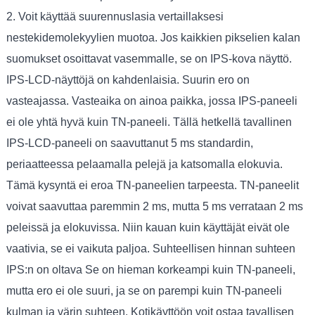
2. Voit käyttää suurennuslasia vertaillaksesi
nestekidemolekyylien muotoa. Jos kaikkien pikselien kalan
suomukset osoittavat vasemmalle, se on IPS-kova näyttö.
IPS-LCD-näyttöjä on kahdenlaisia. Suurin ero on
vasteajassa. Vasteaika on ainoa paikka, jossa IPS-paneeli
ei ole yhtä hyvä kuin TN-paneeli. Tällä hetkellä tavallinen
IPS-LCD-paneeli on saavuttanut 5 ms standardin,
periaatteessa pelaamalla pelejä ja katsomalla elokuvia.
Tämä kysyntä ei eroa TN-paneelien tarpeesta. TN-paneelit
voivat saavuttaa paremmin 2 ms, mutta 5 ms verrataan 2 ms
peleissä ja elokuvissa. Niin kauan kuin käyttäjät eivät ole
vaativia, se ei vaikuta paljoa. Suhteellisen hinnan suhteen
IPS:n on oltava Se on hieman korkeampi kuin TN-paneeli,
mutta ero ei ole suuri, ja se on parempi kuin TN-paneeli
kulman ja värin suhteen. Kotikäyttöön voit ostaa tavallisen