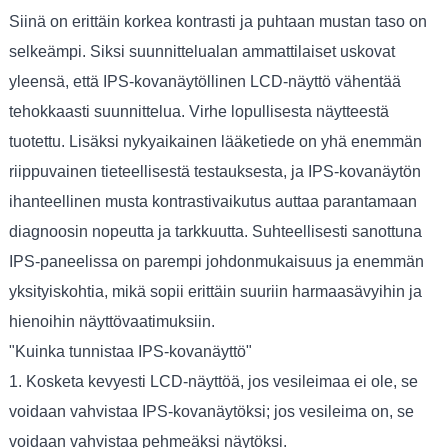
Siinä on erittäin korkea kontrasti ja puhtaan mustan taso on
selkeämpi. Siksi suunnittelualan ammattilaiset uskovat
yleensä, että IPS-kovanäytöllinen LCD-näyttö vähentää
tehokkaasti suunnittelua. Virhe lopullisesta näytteestä
tuotettu. Lisäksi nykyaikainen lääketiede on yhä enemmän
riippuvainen tieteellisestä testauksesta, ja IPS-kovanäytön
ihanteellinen musta kontrastivaikutus auttaa parantamaan
diagnoosin nopeutta ja tarkkuutta. Suhteellisesti sanottuna
IPS-paneelissa on parempi johdonmukaisuus ja enemmän
yksityiskohtia, mikä sopii erittäin suuriin harmaasävyihin ja
hienoihin näyttövaatimuksiin.
"Kuinka tunnistaa IPS-kovanäyttö"
1. Kosketa kevyesti LCD-näyttöä, jos vesileimaa ei ole, se
voidaan vahvistaa IPS-kovanäytöksi; jos vesileima on, se
voidaan vahvistaa pehmeäksi näytöksi.