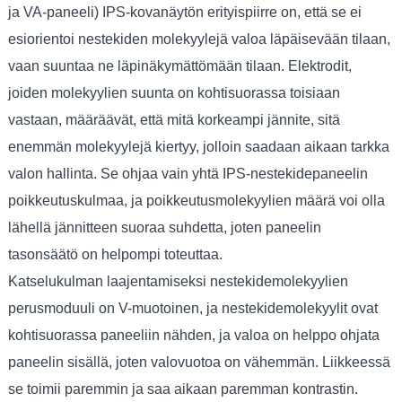
ja VA-paneeli) IPS-kovanäytön erityispiirre on, että se ei
esiorientoi nestekiden molekyylejä valoa läpäisevään tilaan,
vaan suuntaa ne läpinäkymättömään tilaan. Elektrodit,
joiden molekyylien suunta on kohtisuorassa toisiaan
vastaan, määräävät, että mitä korkeampi jännite, sitä
enemmän molekyylejä kiertyy, jolloin saadaan aikaan tarkka
valon hallinta. Se ohjaa vain yhtä IPS-nestekidepaneelin
poikkeutuskulmaa, ja poikkeutusmolekyylien määrä voi olla
lähellä jännitteen suoraa suhdetta, joten paneelin
tasonsäätö on helpompi toteuttaa.
Katselukulman laajentamiseksi nestekidemolekyylien
perusmoduuli on V-muotoinen, ja nestekidemolekyylit ovat
kohtisuorassa paneeliin nähden, ja valoa on helppo ohjata
paneelin sisällä, joten valovuotoa on vähemmän. Liikkeessä
se toimii paremmin ja saa aikaan paremman kontrastin.