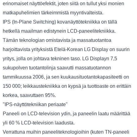
erinomaiset näyttöefektit, joten siitä on tullut yksi monien
matkapuhelimien tärkeimmistä myyntivalteista.
IPS (In-Plane Switching) kovanäyttötekniikka on tällä
hetkellä maailman edistynein LCD-paneelitekniikka.
Tämän teknologian omistavista ja massatuotantoa
harjoittavista yrityksistä Etelä-Korean LG Display on suurin
yritys, jolla on johtava tekninen taso. LG Displayn 7,5
sukupolven tuotantolinja saavutti massatuotannon
tammikuussa 2006, ja sen kuukausituotantokapasiteetti on
150 000; leikkaustekniikka on kypsä ja tuottoaste on erittäin
korkea, saavuttaen 95%.
"IPS-näyttötekniikan periaate"
Paneeli on LCD-television ydin, ja paneelin laatu määrittää
yli 60 % LCD-television laadusta.
Verrattuna muihin paneeliteknologioihin (kuten TN-paneeli