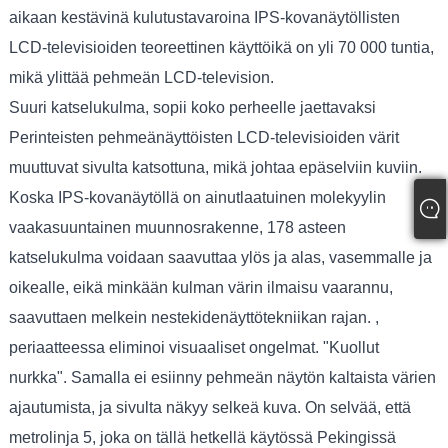
aikaan kestävinä kulutustavaroina IPS-kovanäytöllisten
LCD-televisioiden teoreettinen käyttöikä on yli 70 000 tuntia,
mikä ylittää pehmeän LCD-television.
Suuri katselukulma, sopii koko perheelle jaettavaksi
Perinteisten pehmeänäyttöisten LCD-televisioiden värit
muuttuvat sivulta katsottuna, mikä johtaa epäselviin kuviin.
Koska IPS-kovanäytöllä on ainutlaatuinen molekyylin
vaakasuuntainen muunnosrakenne, 178 asteen
katselukulma voidaan saavuttaa ylös ja alas, vasemmalle ja
oikealle, eikä minkään kulman värin ilmaisu vaarannu,
saavuttaen melkein nestekidenäyttötekniikan rajan. ,
periaatteessa eliminoi visuaaliset ongelmat. "Kuollut
nurkka". Samalla ei esiinny pehmeän näytön kaltaista värien
ajautumista, ja sivulta näkyy selkeä kuva. On selvää, että
metrolinja 5, joka on tällä hetkellä käytössä Pekingissä