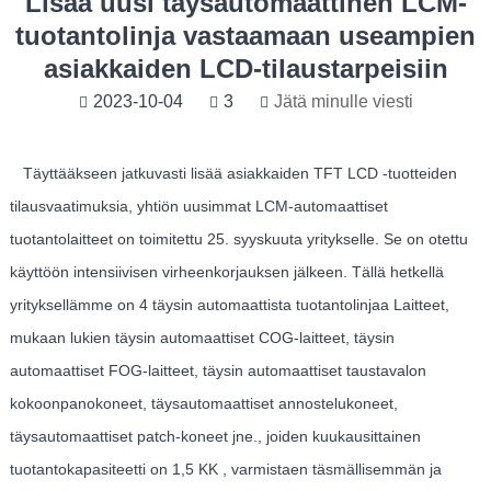
Lisää uusi täysautomaattinen LCM-
tuotantolinja vastaamaan useampien
asiakkaiden LCD-tilaustarpeisiin
2023-10-04
3
Jätä minulle viesti
Täyttääkseen jatkuvasti lisää asiakkaiden TFT LCD -tuotteiden
tilausvaatimuksia, yhtiön uusimmat LCM-automaattiset
tuotantolaitteet on toimitettu 25. syyskuuta yritykselle. Se on otettu
käyttöön intensiivisen virheenkorjauksen jälkeen. Tällä hetkellä
yrityksellämme on 4 täysin automaattista tuotantolinjaa Laitteet,
mukaan lukien täysin automaattiset COG-laitteet, täysin
automaattiset FOG-laitteet, täysin automaattiset taustavalon
kokoonpanokoneet, täysautomaattiset annostelukoneet,
täysautomaattiset patch-koneet jne., joiden kuukausittainen
tuotantokapasiteetti on 1,5 KK , varmistaen täsmällisemmän ja