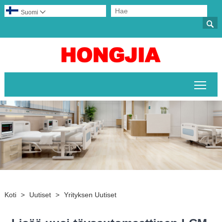
Suomi


Pääv
Koti
>
Uutiset
>
Yrityksen Uutiset