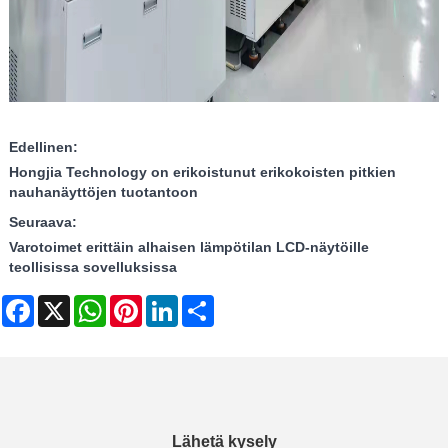
Edellinen:
Hongjia Technology on erikoistunut erikokoisten pitkien
nauhanäyttöjen tuotantoon
Seuraava:
Varotoimet erittäin alhaisen lämpötilan LCD-näytöille
teollisissa sovelluksissa
Facebook
X
WhatsApp
Pinterest
LinkedIn
Share
Lähetä kysely