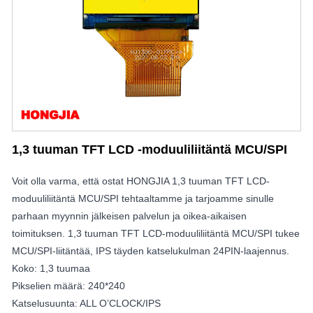
1,3 tuuman TFT LCD -moduuliliitäntä MCU/SPI
Voit olla varma, että ostat HONGJIA 1,3 tuuman TFT LCD-
moduuliliitäntä MCU/SPI tehtaaltamme ja tarjoamme sinulle
parhaan myynnin jälkeisen palvelun ja oikea-aikaisen
toimituksen. 1,3 tuuman TFT LCD-moduuliliitäntä MCU/SPI tukee
MCU/SPI-liitäntää, IPS täyden katselukulman 24PIN-laajennus.
Koko: 1,3 tuumaa
Pikselien määrä: 240*240
Katselusuunta: ALL O’CLOCK/IPS