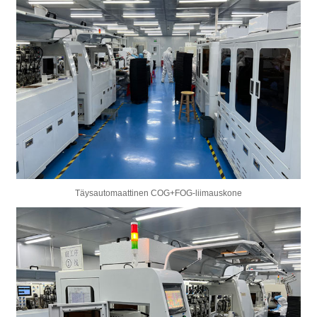
Täysautomaattinen COG+FOG-liimauskone