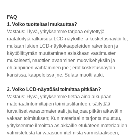
FAQ
1. Voiko tuotteitasi mukauttaa?
Vastaus: Hyvä, yrityksemme tarjoaa eriytettyjä
räätälöityjä ratkaisuja LCD-näytöille ja kosketusnäytöille,
mukaan lukien LCD-näyttökaapeleiden rakenteen ja
käyttöliittymän muuttaminen asiakkaan vaatimusten
mukaisesti, muottien avaaminen muovikehyksiin ja
ohjainpiirien vaihtaminen jne.; erot kosketusnäytön
kansissa, kaapeleissa jne. Sulata muotti auki.
2. Voiko LCD-näyttöäsi toimittaa pitkään?
Vastaus: Hyvä, yrityksemme tietää aina alkupään
materiaalintoimittajien toimitustilanteen, säilyttää
turvalliset varastomateriaalit ja tarjoaa pitkän aikavälin
vakaan toimituksen; Kun materiaalin tarjonta muuttuu,
yrityksemme ilmoittaa asiakkaille etukäteen materiaalien
valmistelusta tai varasuunnitelmista varmistaakseen,