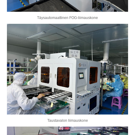
Täysautomaattinen FOG-liimauskone
Taustavalon liimauskone