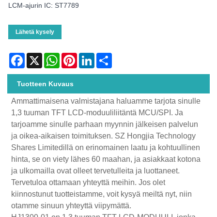
LCM-ajurin IC: ST7789
Lähetä kysely
Facebook
X
WhatsApp
Pinterest
LinkedIn
Share
Tuotteen Kuvaus
Ammattimaisena valmistajana haluamme tarjota sinulle
1,3 tuuman TFT LCD-moduuliliitäntä MCU/SPI. Ja
tarjoamme sinulle parhaan myynnin jälkeisen palvelun
ja oikea-aikaisen toimituksen. SZ Hongjia Technology
Shares Limitedillä on erinomainen laatu ja kohtuullinen
hinta, se on viety lähes 60 maahan, ja asiakkaat kotona
ja ulkomailla ovat olleet tervetulleita ja luottaneet.
Tervetuloa ottamaan yhteyttä meihin. Jos olet
kiinnostunut tuotteistamme, voit kysyä meiltä nyt, niin
otamme sinuun yhteyttä viipymättä.