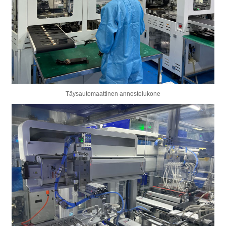
Täysautomaattinen annostelukone