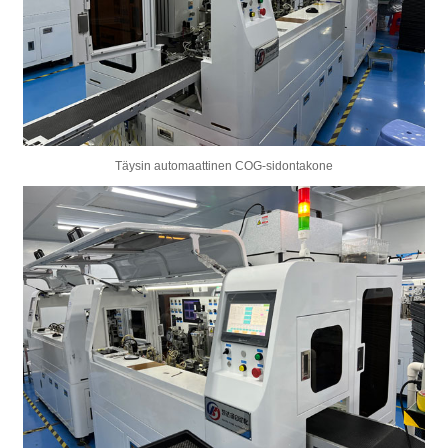
Täysin automaattinen COG-sidontakone