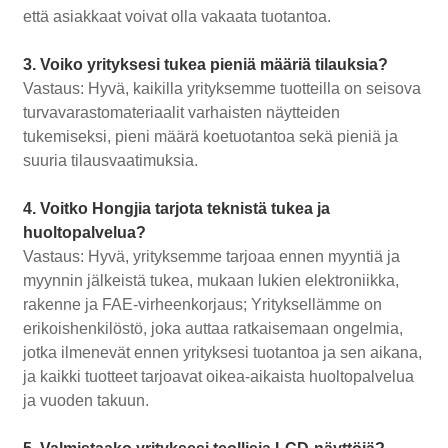
että asiakkaat voivat olla vakaata tuotantoa.
3. Voiko yrityksesi tukea pieniä määriä tilauksia?
Vastaus: Hyvä, kaikilla yrityksemme tuotteilla on seisova
turvavarastomateriaalit varhaisten näytteiden
tukemiseksi, pieni määrä koetuotantoa sekä pieniä ja
suuria tilausvaatimuksia.
4. Voitko Hongjia tarjota teknistä tukea ja
huoltopalvelua?
Vastaus: Hyvä, yrityksemme tarjoaa ennen myyntiä ja
myynnin jälkeistä tukea, mukaan lukien elektroniikka,
rakenne ja FAE-virheenkorjaus; Yrityksellämme on
erikoishenkilöstö, joka auttaa ratkaisemaan ongelmia,
jotka ilmenevät ennen yrityksesi tuotantoa ja sen aikana,
ja kaikki tuotteet tarjoavat oikea-aikaista huoltopalvelua
ja vuoden takuun.