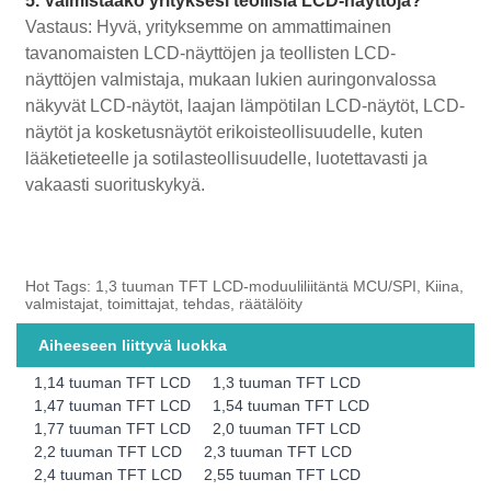
5. Valmistaako yrityksesi teollisia LCD-näyttöjä?
Vastaus: Hyvä, yrityksemme on ammattimainen
tavanomaisten LCD-näyttöjen ja teollisten LCD-
näyttöjen valmistaja, mukaan lukien auringonvalossa
näkyvät LCD-näytöt, laajan lämpötilan LCD-näytöt, LCD-
näytöt ja kosketusnäytöt erikoisteollisuudelle, kuten
lääketieteelle ja sotilasteollisuudelle, luotettavasti ja
vakaasti suorituskykyä.
Hot Tags: 1,3 tuuman TFT LCD-moduuliliitäntä MCU/SPI, Kiina,
valmistajat, toimittajat, tehdas, räätälöity
Aiheeseen liittyvä luokka
1,14 tuuman TFT LCD
1,3 tuuman TFT LCD
1,47 tuuman TFT LCD
1,54 tuuman TFT LCD
1,77 tuuman TFT LCD
2,0 tuuman TFT LCD
2,2 tuuman TFT LCD
2,3 tuuman TFT LCD
2,4 tuuman TFT LCD
2,55 tuuman TFT LCD