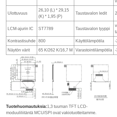
v
26,10 (L) * 29,15
Ulottuvuus
Taustavalon ledit
2
(K) * 1,95 (P)
LCM-ajurin IC
ST7789
Taustavalon tyyppi
t
Kontrastisuhde
800
Käyttölämpötila
-
Näytön värit
65 K/262 K/16,7 M
Varastointilämpötila
-
Tuotehuomautuksia:
1,3 tuuman TFT LCD-
moduuliliitäntä MCU/SPI ovat vakiotuotteitamme.