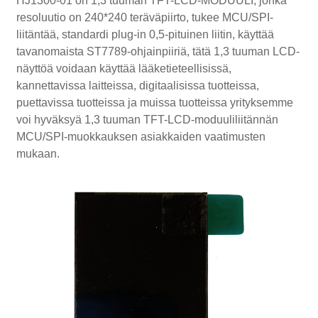
HJ1300-01 on 1,3 tuuman TFT-LCD-MODUULI, jonka
resoluutio on 240*240 teräväpiirto, tukee MCU/SPI-
liitäntää, standardi plug-in 0,5-pituinen liitin, käyttää
tavanomaista ST7789-ohjainpiiriä, tätä 1,3 tuuman LCD-
näyttöä voidaan käyttää lääketieteellisissä,
kannettavissa laitteissa, digitaalisissa tuotteissa,
puettavissa tuotteissa ja muissa tuotteissa yrityksemme
voi hyväksyä 1,3 tuuman TFT-LCD-moduuliliitännän
MCU/SPI-muokkauksen asiakkaiden vaatimusten
mukaan.