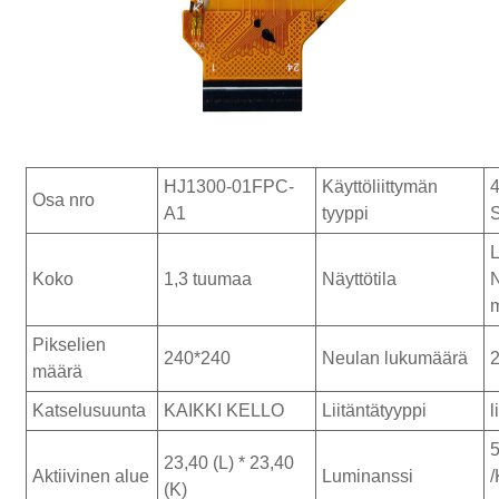
HJ1300-01FPC-
Käyttöliittymän
Osa nro
A1
tyyppi
Koko
1,3 tuumaa
Näyttötila
N
Pikselien
240*240
Neulan lukumäärä
määrä
Katselusuunta
KAIKKI KELLO
Liitäntätyyppi
l
23,40 (L) * 23,40
Aktiivinen alue
Luminanssi
/
(K)