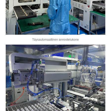
Täysautomaattinen annostelukone