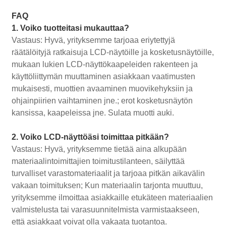
FAQ
1. Voiko tuotteitasi mukauttaa?
Vastaus: Hyvä, yrityksemme tarjoaa eriytettyjä
räätälöityjä ratkaisuja LCD-näytöille ja kosketusnäytöille,
mukaan lukien LCD-näyttökaapeleiden rakenteen ja
käyttöliittymän muuttaminen asiakkaan vaatimusten
mukaisesti, muottien avaaminen muovikehyksiin ja
ohjainpiirien vaihtaminen jne.; erot kosketusnäytön
kansissa, kaapeleissa jne. Sulata muotti auki.
2. Voiko LCD-näyttöäsi toimittaa pitkään?
Vastaus: Hyvä, yrityksemme tietää aina alkupään
materiaalintoimittajien toimitustilanteen, säilyttää
turvalliset varastomateriaalit ja tarjoaa pitkän aikavälin
vakaan toimituksen; Kun materiaalin tarjonta muuttuu,
yrityksemme ilmoittaa asiakkaille etukäteen materiaalien
valmistelusta tai varasuunnitelmista varmistaakseen,
että asiakkaat voivat olla vakaata tuotantoa.