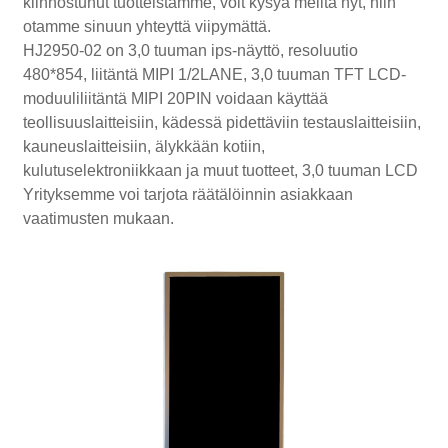
kiinnostunut tuotteistamme, voit kysyä meiltä nyt, niin
otamme sinuun yhteyttä viipymättä.
HJ2950-02 on 3,0 tuuman ips-näyttö, resoluutio
480*854, liitäntä MIPI 1/2LANE, 3,0 tuuman TFT LCD-
moduuliliitäntä MIPI 20PIN voidaan käyttää
teollisuuslaitteisiin, kädessä pidettäviin testauslaitteisiin,
kauneuslaitteisiin, älykkään kotiin,
kulutuselektroniikkaan ja muut tuotteet, 3,0 tuuman LCD
Yrityksemme voi tarjota räätälöinnin asiakkaan
vaatimusten mukaan.