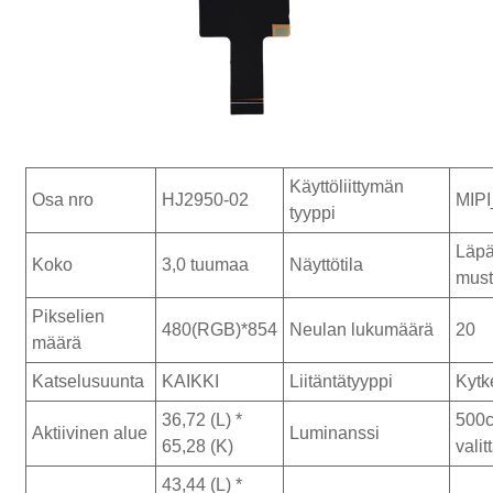
Käyttöliittymän
Osa nro
HJ2950-02
MIPI
tyyppi
Läpä
Koko
3,0 tuumaa
Näyttötila
mus
Pikselien
480(RGB)*854
Neulan lukumäärä
20
määrä
Katselusuunta
KAIKKI
Liitäntätyyppi
Kytk
36,72 (L) *
500c
Aktiivinen alue
Luminanssi
65,28 (K)
valit
43,44 (L) *