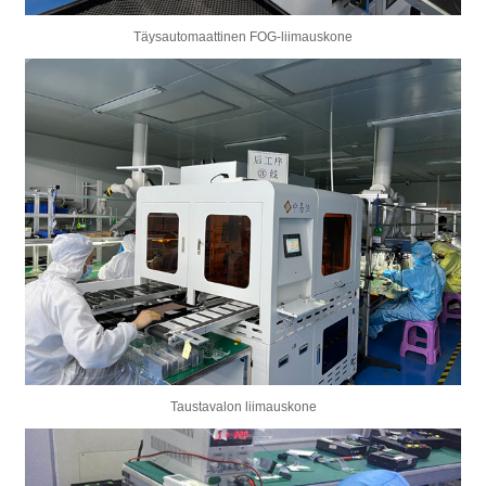
Täysautomaattinen FOG-liimauskone
Taustavalon liimauskone