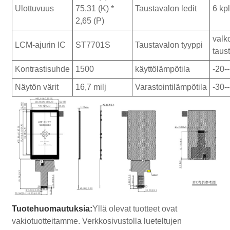
Ulottuvuus
75,31 (K) *
Taustavalon ledit
6 kp
2,65 (P)
valk
LCM-ajurin IC
ST7701S
Taustavalon tyyppi
taus
Kontrastisuhde
1500
käyttölämpötila
-20-
Näytön värit
16,7 milj
Varastointilämpötila
-30-
Tuotehuomautuksia:
Yllä olevat tuotteet ovat
vakiotuotteitamme. Verkkosivustolla lueteltujen