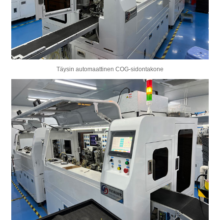
Täysin automaattinen COG-sidontakone