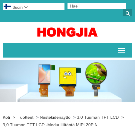
Suomi


Pääv
Koti
>
Tuotteet
>
Nestekidenäyttö
>
3,0 Tuuman TFT LCD
>
3,0 Tuuman TFT LCD -moduuliliitäntä MIPI 20PIN