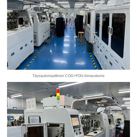
Täysautomaattinen COG+FOG-liimauskone