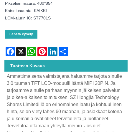
Pikselien määrä: 480*854
Katselusuunta: KAIKKI
LCM-ajurin IC: ST7701S
Lähetä kysely
Facebook
X
WhatsApp
Pinterest
LinkedIn
Share
Tuotteen Kuvaus
Ammattimaisena valmistajana haluamme tarjota sinulle
3,0 tuuman TFT LCD-moduuliliitäntä MIPI 20PIN. Ja
tarjoamme sinulle parhaan myynnin jälkeisen palvelun
ja oikea-aikaisen toimituksen. SZ Hongjia Technology
Shares Limitedillä on erinomainen laatu ja kohtuullinen
hinta, se on viety lähes 60 maahan, ja asiakkaat kotona
ja ulkomailla ovat olleet tervetulleita ja luottaneet.
Tervetuloa ottamaan yhteyttä meihin. Jos olet