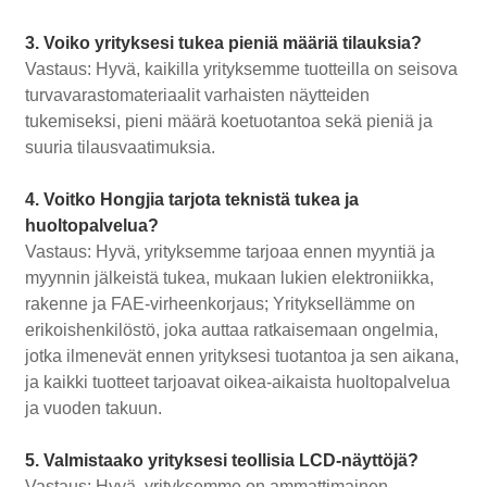
3. Voiko yrityksesi tukea pieniä määriä tilauksia?
Vastaus: Hyvä, kaikilla yrityksemme tuotteilla on seisova
turvavarastomateriaalit varhaisten näytteiden
tukemiseksi, pieni määrä koetuotantoa sekä pieniä ja
suuria tilausvaatimuksia.
4. Voitko Hongjia tarjota teknistä tukea ja
huoltopalvelua?
Vastaus: Hyvä, yrityksemme tarjoaa ennen myyntiä ja
myynnin jälkeistä tukea, mukaan lukien elektroniikka,
rakenne ja FAE-virheenkorjaus; Yrityksellämme on
erikoishenkilöstö, joka auttaa ratkaisemaan ongelmia,
jotka ilmenevät ennen yrityksesi tuotantoa ja sen aikana,
ja kaikki tuotteet tarjoavat oikea-aikaista huoltopalvelua
ja vuoden takuun.
5. Valmistaako yrityksesi teollisia LCD-näyttöjä?
Vastaus: Hyvä, yrityksemme on ammattimainen