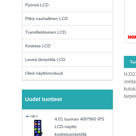
Pyöreä LCD
Pitkä nauhallinen LCD
Transflektiivinen LCD
Kosketa LCD
Leveä lämpötila LCD
Tu
Oled-näyttömoduuli
HJ321
voidaa
kulut
tarpe
Uudet tuotteet
4,01 tuuman 400*960 IPS
LCD-näyttö
kosketusnäytöllä