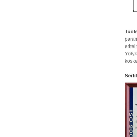
Tuot
param
erite
Yrity
koske
Sertif