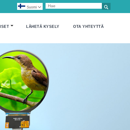

Suomi

ISET
LÄHETÄ KYSELY
OTA YHTEYTTÄ