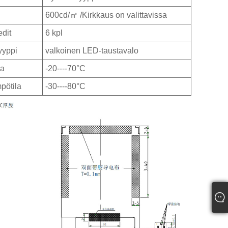
600cd/㎡ /Kirkkaus on valittavissa
edit
6 kpl
yyppi
valkoinen LED-taustavalo
la
-20----70°C
pötila
-30----80°C