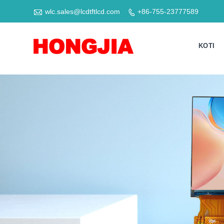

wlc.sales@lcdtftlcd.com
+86-755-23777589

KOTI