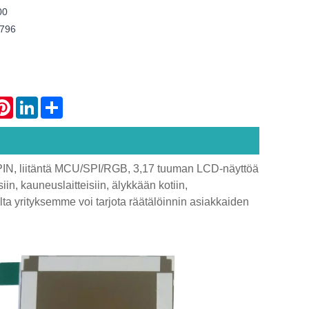
00
7796
atsApp
Pinterest
LinkedIn
Share
0PIN, liitäntä MCU/SPI/RGB, 3,17 tuuman LCD-näyttöä
siin, kauneuslaitteisiin, älykkään kotiin,
salta yrityksemme voi tarjota räätälöinnin asiakkaiden