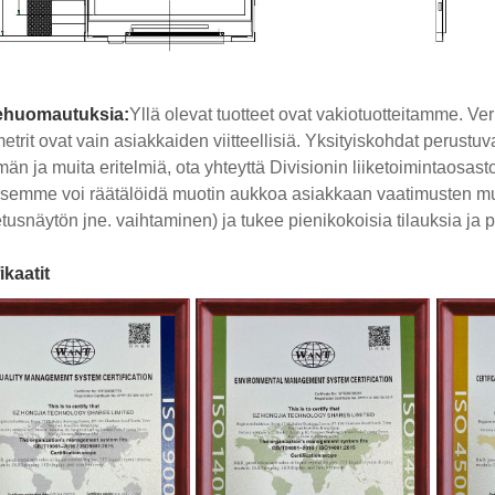
ehuomautuksia:
Yllä olevat tuotteet ovat vakiotuotteitamme. Ver
etrit ovat vain asiakkaiden viitteellisiä. Yksityiskohdat perustuv
lmän ja muita eritelmiä, ota yhteyttä Divisionin liiketoiminta
ksemme voi räätälöidä muotin aukkoa asiakkaan vaatimusten mu
tusnäytön jne. vaihtaminen) ja tukee pienikokoisia tilauksia ja pi
ikaatit