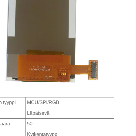
n tyyppi
MCU/SPI/RGB
Läpäisevä
määrä
50
Kytkentätyyppi