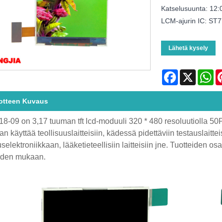
Katselusuunta: 12:
LCM-ajurin IC: ST
Lähetä kysely
Facebook
X
Wh
otteen Kuvaus
8-09 on 3,17 tuuman tft lcd-moduuli 320 * 480 resoluutiolla 5
n käyttää teollisuuslaitteisiin, kädessä pidettäviin testauslaittei
uselektroniikkaan, lääketieteellisiin laitteisiin jne. Tuotteiden o
iden mukaan.