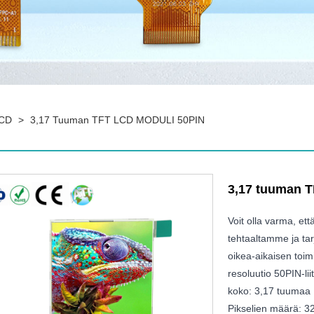
LCD
>
3,17 Tuuman TFT LCD MODULI 50PIN
3,17 tuuman 
Voit olla varma, e
tehtaaltamme ja ta
oikea-aikaisen toi
resoluutio 50PIN-l
koko: 3,17 tuumaa
Pikselien määrä: 3