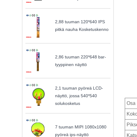
2,88 tuuman 120*640 IPS
pitkä nauha Kosketuskenno
2,86 tuuman 220*648 bar-
tyyppinen näyttö
2,1 tuuman pyöreä LCD-
näyttö, jossa 540*540
Osa 
solukosketus
Kok
Piks
7 tuuman MIPI 1080x1080
pyöreä ips-näyttö
Kats