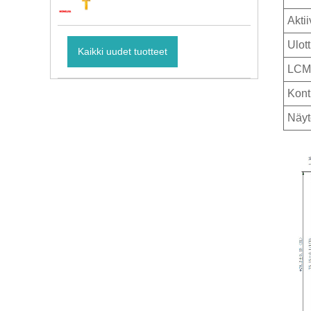
Akti
Ulot
Kaikki uudet tuotteet
LCM-
Kont
Näyt