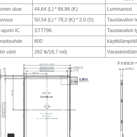
ivinen alue
44,64 (L) * 66,96 (K)
Luminanssi
tuvuus
50,54 (L) * 78,2 (K) * 2,0 (S)
Taustavalon l
ajurin IC
ST7796
Taustavalon t
rastisuhde
800
käyttölämpöti
ön värit
262 tk/16,7 milj
Varastointiläm