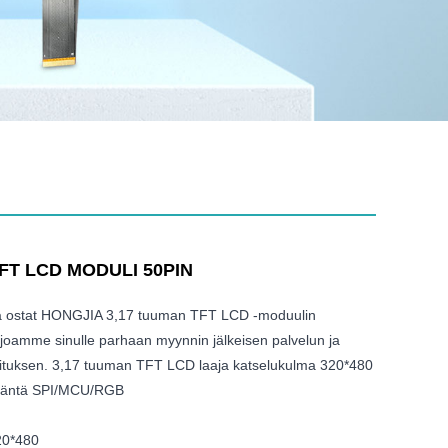
TFT LCD MODULI 50PIN
ttä ostat HONGJIA 3,17 tuuman TFT LCD -moduulin
rjoamme sinulle parhaan myynnin jälkeisen palvelun ja
mituksen. 3,17 tuuman TFT LCD laaja katselukulma 320*480
iitäntä SPI/MCU/RGB
20*480