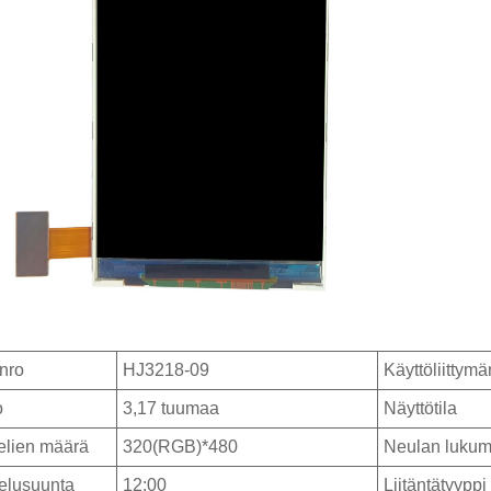
nro
HJ3218-09
Käyttöliittymä
o
3,17 tuumaa
Näyttötila
elien määrä
320(RGB)*480
Neulan luku
elusuunta
12:00
Liitäntätyyppi